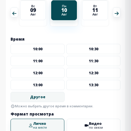
Вт
Вс
Пн
Вт
Ср
18
09
10
11
12
Авг
Авг
Авг
Авг
Авг
Время
10:00
10:30
11:00
11:30
12:00
12:30
13:00
13:30
Другое
Можно выбрать другое время в комментарии.
Формат просмотра
Лично
Видео
на месте
по связи