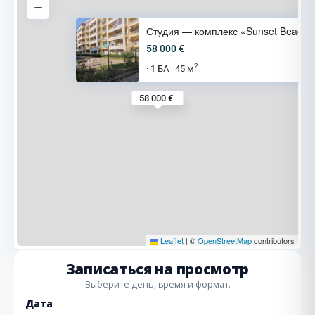
Студия — комплекс «Sunset Beac
58 000 €
2
1 БА
45 м
·
·
58 000 €
Leaflet
|
©
OpenStreetMap
contributors
Записаться на просмотр
Выберите день, время и формат.
Дата