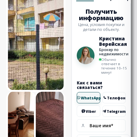
Получить
информацию
Цена, условия покупки и
детали по объекту.
Кристина
Верейская
Брокер по
недвижимости
Обычно
отвечает в
течение 10–15
минут
Как с вами
связаться?
WhatsApp
Телефон
Viber
Telegram