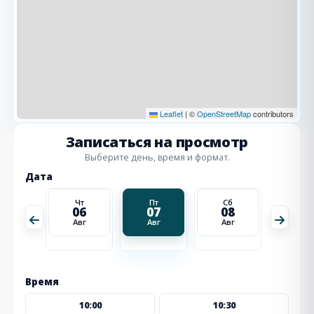
Leaflet
|
©
OpenStreetMap
contributors
Записаться на просмотр
Выберите день, время и формат.
Дата
Сб
Чт
Пт
Сб
Вс
15
06
07
08
09
Авг
Авг
Авг
Авг
Авг
Время
10:00
10:30