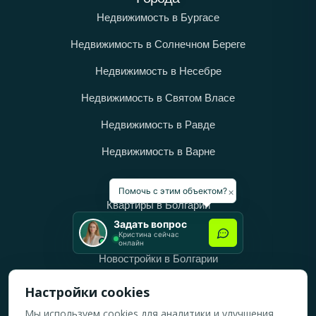
Недвижимость в Бургасе
Недвижимость в Солнечном Береге
Недвижимость в Несебре
Недвижимость в Святом Власе
Недвижимость в Равде
Недвижимость в Варне
Категории
×
Помочь с этим объектом?
Квартиры в Болгарии
Задать вопрос
Дома в Болгарии
Кристина сейчас
онлайн
Новостройки в Болгарии
Вторичное жильё в Болгарии
Настройки cookies
Мы используем cookies для аналитики и улучшения