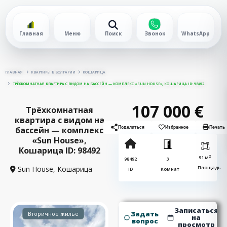
Главная
Меню
Поиск
Звонок
WhatsApp
ГЛАВНАЯ
КВАРТИРЫ В БОЛГАРИИ
КОШАРИЦА
ТРЁХКОМНАТНАЯ КВАРТИРА С ВИДОМ НА БАССЕЙН — КОМПЛЕКС «SUN HOUSE», КОШАРИЦА ID: 98492
107 000 €
Трёхкомнатная
квартира с видом на
бассейн — комплекс
Поделиться
Избранное
Печать
«Sun House»,
Кошарица ID: 98492
2
91 м
98492
3
Sun House,
Кошарица
Площадь
ID
Комнат
Записаться
Задать
Вторичное жилье
на
вопрос
просмотр