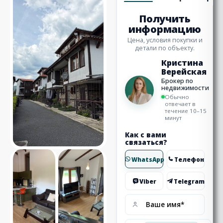
Получить
информацию
Цена, условия покупки и
детали по объекту.
Кристина
Верейская
Брокер по
недвижимости
Обычно
отвечает в
течение 10–15
минут
Как с вами
связаться?
WhatsApp
Телефон
Viber
Telegram