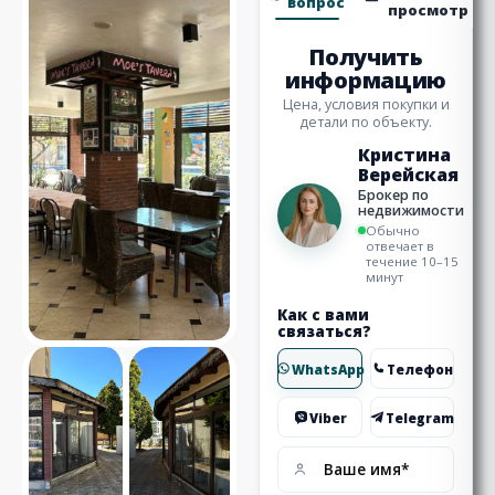
вопрос
просмотр
Получить
информацию
Цена, условия покупки и
детали по объекту.
Кристина
Верейская
Брокер по
недвижимости
Обычно
отвечает в
течение 10–15
минут
Как с вами
связаться?
WhatsApp
Телефон
Viber
Telegram