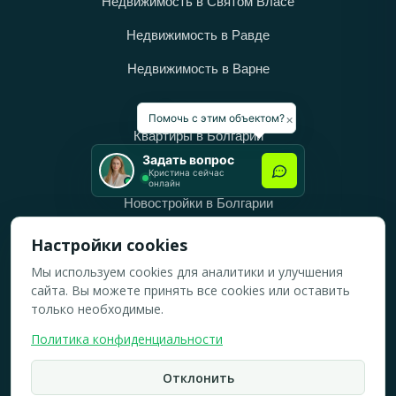
Недвижимость в Святом Власе
Недвижимость в Равде
Недвижимость в Варне
Категории
×
Помочь с этим объектом?
Квартиры в Болгарии
Задать вопрос
Дома в Болгарии
Кристина сейчас
онлайн
Новостройки в Болгарии
Вторичное жильё в Болгарии
Настройки cookies
Мы используем cookies для аналитики и улучшения
Рабочее время
сайта. Вы можете принять все cookies или оставить
ПН-ПТ: 10:00 — 18:00
только необходимые.
СБ: 10:00 — 14:00
Политика конфиденциальности
ВС: Выходной
Отклонить
2019-2026 © Все права защищены.