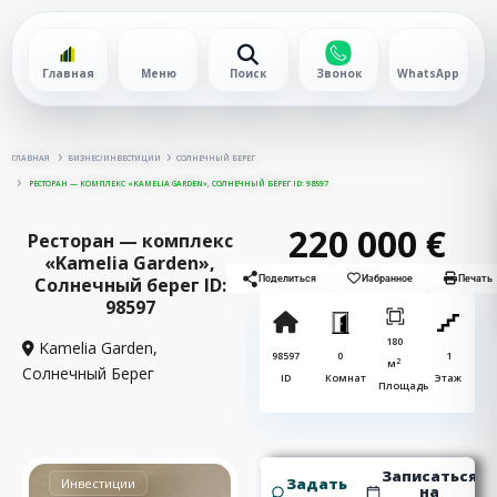
Главная
Меню
Поиск
Звонок
WhatsApp
ГЛАВНАЯ
БИЗНЕС/ИНВЕСТИЦИИ
СОЛНЕЧНЫЙ БЕРЕГ
РЕСТОРАН — КОМПЛЕКС «KAMELIA GARDEN», СОЛНЕЧНЫЙ БЕРЕГ ID: 98597
220 000 €
Ресторан — комплекс
«Kamelia Garden»,
Солнечный берег ID:
Поделиться
Избранное
Печать
98597
180
Kamelia Garden,
98597
0
1
2
м
Солнечный Берег
ID
Комнат
Этаж
Площадь
Записаться
Задать
Инвестиции
на