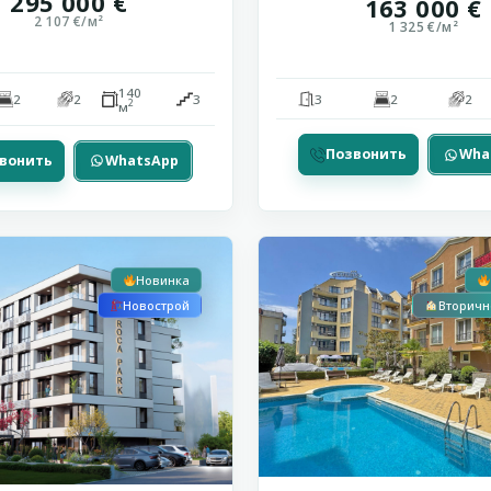
295 000 €
163 000 €
2 107 €/м²
1 325 €/м²
140
2
2
3
3
2
2
2
м
Позвонить
Wha
вонить
WhatsApp
ый
Солнечный
Рассрочка
13
Берег
Новинка
Новострой
Вторичн