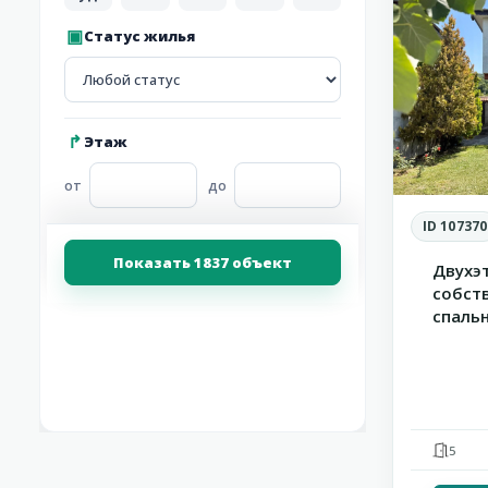
Статус жилья
Этаж
от
до
ID 107370
Показать 1837 объект
Двухэ
собст
спаль
террас
5