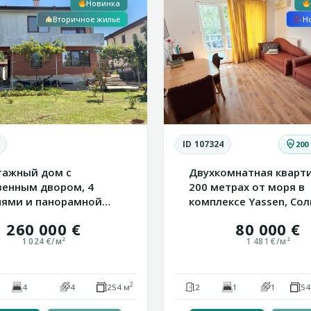
Новинка
Вторичное жилье
Н
ID 107324
200
тажный дом с
Двухкомнатная кварти
венным двором, 4
200 метрах от моря в
нями и панорамной
комплексе Yassen, Солн
о...
260 000 €
80 000 €
1 024 €/м²
1 481 €/м²
2
4
4
254 м
2
1
1
54