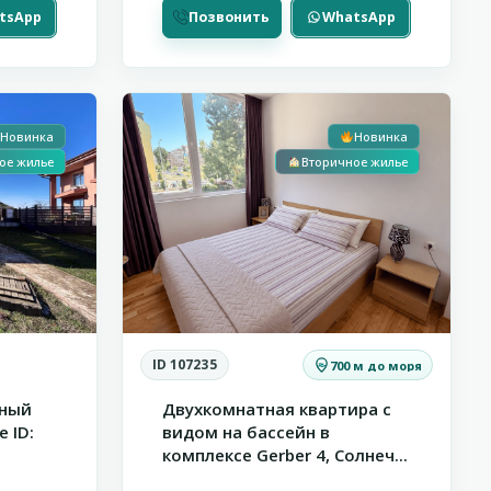
tsApp
Позвонить
WhatsApp
Солнечный
20
Берег
Новинка
Новинка
ое жилье
Вторичное жилье
ID 107235
700 м до моря
рный
Двухкомнатная квартира с
 ID:
видом на бассейн в
комплексе Gerber 4, Солнеч...