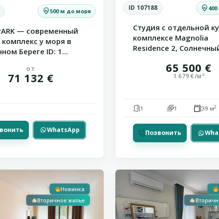
ID 107188
400
500 м до моря
Студия с отдельной ку
PARK — современный
комплексе Magnolia
 комплекс у моря в
Residence 2, Солнечный 
ном Береге ID: 1...
65 500 €
от
71 132 €
1 679 €/м²
2
1
1
39 м
вонить
WhatsApp
Позвонить
Wha
ый
Святой
13
Влас
Новинка
Вторичное жилье
Вторичн