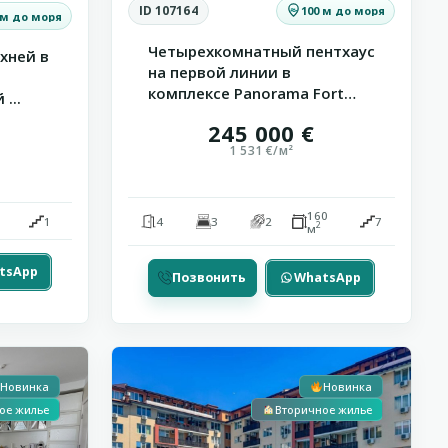
ID 107164
100 м до моря
 м до моря
Четырехкомнатный пентхаус
хней в
на первой линии в
комплексе Panorama Fort
...
Be...
245 000 €
1 531 €/м²
160
1
4
3
2
7
2
м
tsApp
Позвонить
WhatsApp
13
Ахелой
Новинка
Новинка
ое жилье
Вторичное жилье