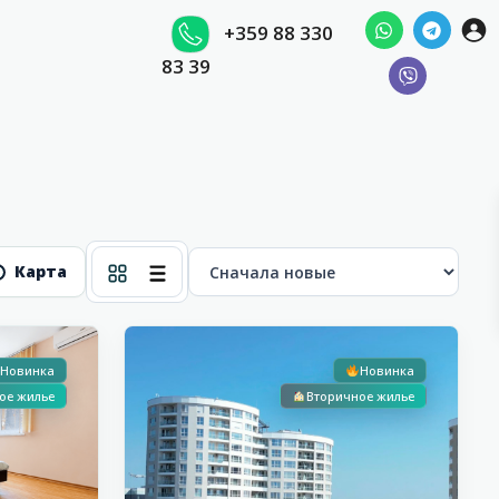
+359 88 330
83 39
Сни
Карта
16
Бургас
Новинка
Новинка
ое жилье
Вторичное жилье