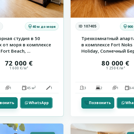
ID 107405
40 м до моря
900
рная студия в 50
Трехкомнатный апарт
х от моря в комплексе
в комплексе Fort Noks
 Fort Beach, ...
Holiday, Солнечный Бер
72 000 €
80 000 €
1 600 €/м²
1 250 €/м²
2
1
45 м
1
3
2
1
64
вонить
WhatsApp
Позвонить
Wha
Солнечный
Р
а
15
Берег