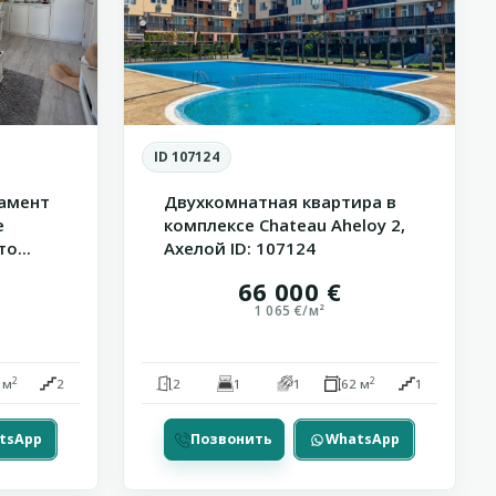
ID 107124
амент
Двухкомнатная квартира в
е
комплексе Chateau Aheloy 2,
о...
Ахелой ID: 107124
66 000 €
1 065 €/м²
2
2
 м
2
2
1
1
62 м
1
tsApp
Позвонить
WhatsApp