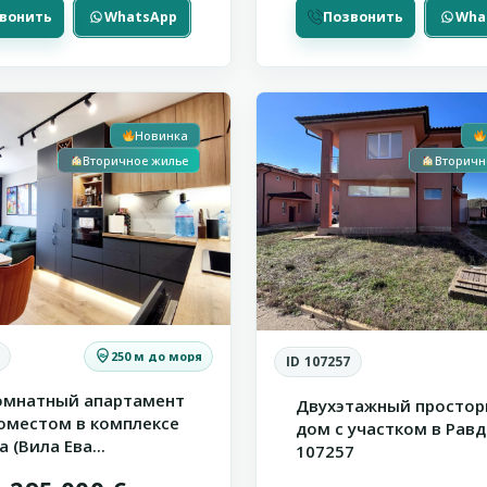
вонить
WhatsApp
Позвонить
Wha
21
Равда
Новинка
Вторичное жилье
Вторичн
250 м до моря
ID 107257
омнатный апартамент
Двухэтажный просто
коместом в комплексе
дом с участком в Равде
va (Вила Ева...
107257