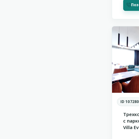
Поз
Святой
21
Влас
ID 107280
Трехк
с пар
Villa E