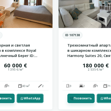
ID 107138
орная и светлая
Трехкомнатный апарт
 в комплексе Royal
в шикарном комплекс
олнечный Берег ID:...
Harmony Suites 20, Свят
60 000 €
180 000 €
1 395 €/м²
2 535 €/м²
2
1
43 м
2
3
2
1
71
вонить
WhatsApp
Позвонить
Wha