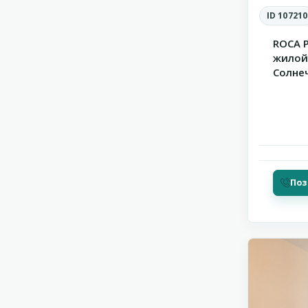
ID 107210
ROCA 
жилой
Солнеч
Поз
Солнечн
12
Берег