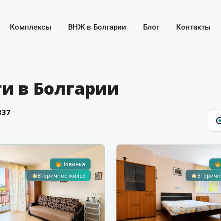
Комплексы
ВНЖ в Болгарии
Блог
Контакты
и в Болгарии
837
Первая линия
Солнечный
С видом на море
15
Берег
Новинка
Вторичное жилье
Вторичн