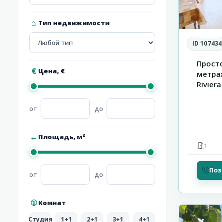
Тип недвижимости
ID 107434
Просто
Цена, €
метра
Riviera
Площадь, м²
1
Поз
от
до
21
Кошариц
Комнат
Студия
1+1
2+1
3+1
4+1