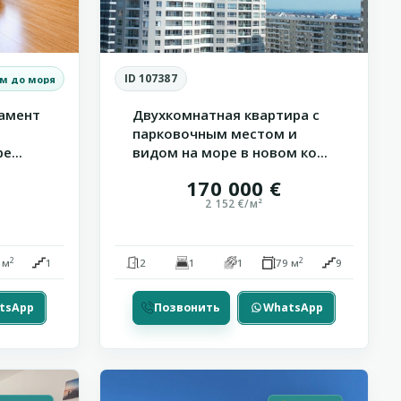
ID 107387
 м до моря
амент
Двухкомнатная квартира с
парковочным местом и
е...
видом на море в новом ко...
170 000 €
2 152 €/м²
2
2
 м
1
2
1
1
79 м
9
tsApp
Позвонить
WhatsApp
ассрочка
15
Кошарица