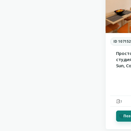
ID 107152
Прост
студия
Sun, С
1
Поз