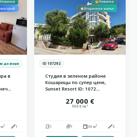
Новинка
Новинка
овострой
Вторичное жилье
ID 107292
 м до моря
ра в
Студия в зеленом районе
Кошарицы по супер цене,
еч...
Sunset Resort ID: 1072...
27 000 €
900 €/м²
2
2
 м
1
1
1
30 м
3