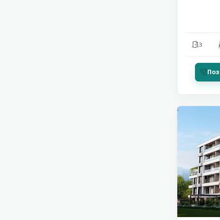
3
Поз
Солнечн
11
Берег