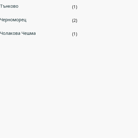
Тънково
(1)
Черноморец
(2)
Чолакова Чешма
(1)