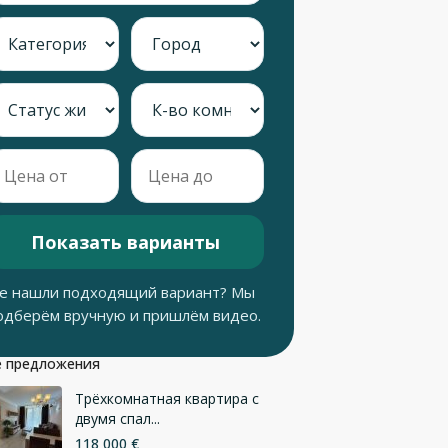
Показать варианты
е нашли подходящий вариант? Мы
одберём вручную и пришлём видео.
 предложения
Трёхкомнатная квартира с
двумя спал...
118 000 €