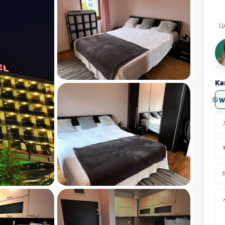
Ц
Ка
W