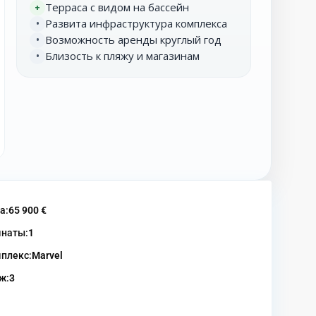
Терраса с видом на бассейн
+
Развита инфраструктура комплекса
•
Возможность аренды круглый год
•
Близость к пляжу и магазинам
•
а:
65 900 €
наты:
1
плекс:
Marvel
ж:
3