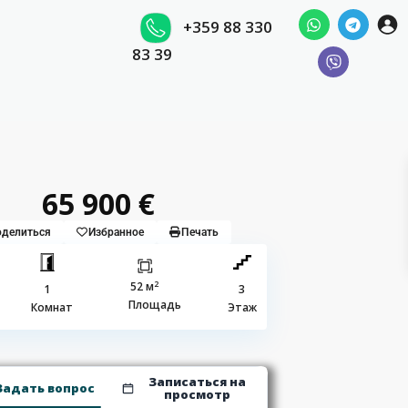
+359 88 330
83 39
65 900 €
делиться
Избранное
Печать
2
52 м
1
3
Площадь
Комнат
Этаж
Записаться на
Задать вопрос
просмотр