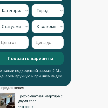
Показать варианты
е нашли подходящий вариант? Мы
одберём вручную и пришлём видео.
 предложения
Трёхкомнатная квартира с
двумя спал...
118 000 €