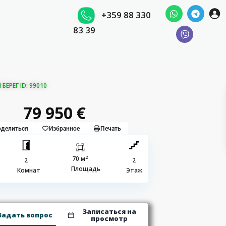
+359 88 330
83 39
ЕРЕГ ID: 99010
79 950 €
делиться
Избранное
Печать
2
70 м
2
2
Площадь
Комнат
Этаж
Записаться на
Задать вопрос
просмотр