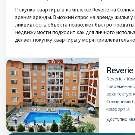
Покупка квартиры в комплексе Reverie на Солне
зрения аренды. Высокий спрос на аренду жилья у
ликвидность объекта позволяет быстро продать
недвижимости подходит как для личного использо
делает покупку квартиры у моря привлекательно
Reverie
Reverie / Ко
современный
архитектурн
Солнечный б
комфорт и…
Доступно кв