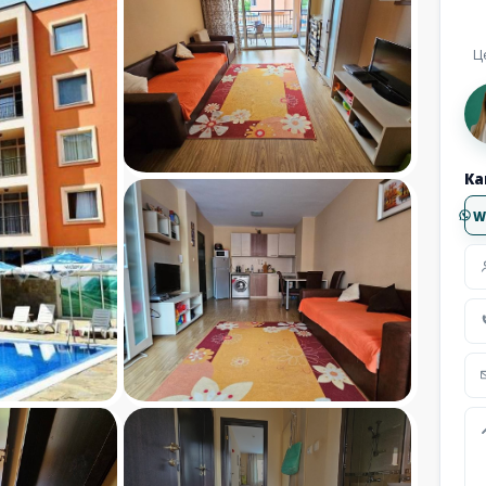
Ц
Ка
W