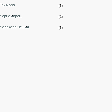
Тънково
(1)
Черноморец
(2)
Чолакова Чешма
(1)