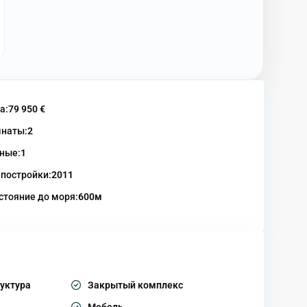
а:
79 950 €
наты:
2
ные:
1
 постройки:
2011
стояние до моря:
600м
уктура
Закрытый комплекс