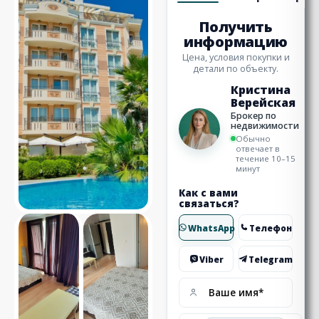
Получить
информацию
Цена, условия покупки и
детали по объекту.
Кристина
Верейская
Брокер по
недвижимости
Обычно
отвечает в
течение 10–15
минут
Как с вами
связаться?
WhatsApp
Телефон
Viber
Telegram