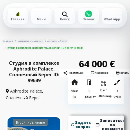
Главная
Меню
Поиск
Звонок
WhatsApp
ГЛАВНАЯ
КВАРТИРЫ В БОЛГАРИИ
СОЛНЕЧНЫЙ БЕРЕГ
СТУДИЯ В КОМПЛЕКСЕ APHRODITE PALACE, СОЛНЕЧНЫЙ БЕРЕГ ID: 99649
64 000 €
Студия в комплексе
Aphrodite Palace,
Солнечный Берег ID:
Поделиться
Избранное
Печать
99649
2
Aphrodite Palace,
41 м
99649
1
2
Площадь
Солнечный Берег
ID
Комнат
Этаж
Записаться
Задать
Вторичное жилье
на
вопрос
просмотр