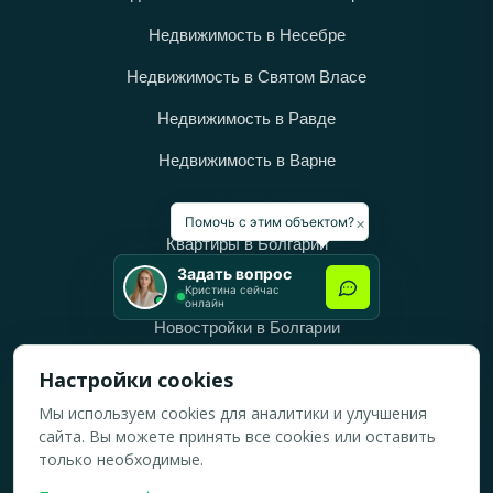
Недвижимость в Несебре
Недвижимость в Святом Власе
Недвижимость в Равде
Недвижимость в Варне
Категории
×
Помочь с этим объектом?
Квартиры в Болгарии
Задать вопрос
Дома в Болгарии
Кристина сейчас
онлайн
Новостройки в Болгарии
Вторичное жильё в Болгарии
Настройки cookies
Мы используем cookies для аналитики и улучшения
Рабочее время
сайта. Вы можете принять все cookies или оставить
ПН-ПТ: 10:00 — 18:00
только необходимые.
СБ: 10:00 — 14:00