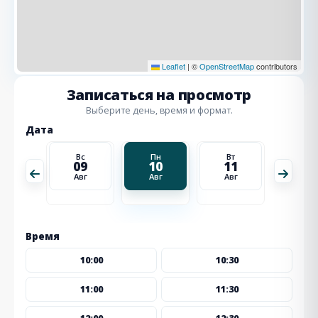
Leaflet
|
©
OpenStreetMap
contributors
Записаться на просмотр
Выберите день, время и формат.
Дата
Вт
Вс
Пн
Вт
Ср
18
09
10
11
12
Авг
Авг
Авг
Авг
Авг
Время
10:00
10:30
11:00
11:30