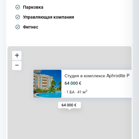
Парковка
Управляющая компания
Фитнес
Студия в комплексе Aphrodite P
64 000 €
2
1 БА
41 м
·
·
64 000 €