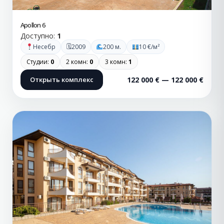
Apollon 6
Доступно:
1
🗓
Несебр
2009
200 м.
10 €/м²
Студии:
0
2 комн:
0
3 комн:
1
Открыть комплекс
122 000 € — 122 000 €