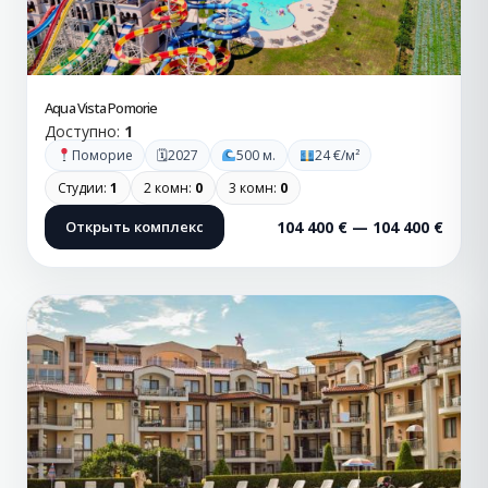
Aqua Vista Pomorie
Доступно:
1
🗓
Поморие
2027
500 м.
24 €/м²
Студии:
1
2 комн:
0
3 комн:
0
Открыть комплекс
104 400 € — 104 400 €