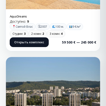
Aqua Dreams
Доступно:
9
🗓
Святой Влас
2007
100 м.
9 €/м²
Студии:
3
2 комн:
2
3 комн:
4
Открыть комплекс
59 500 € — 245 000 €