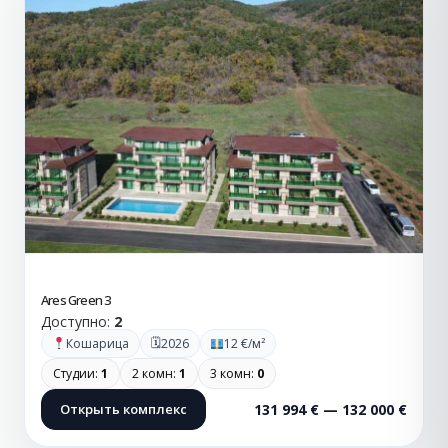
Ares Green 3
Доступно:
2
🗓
Кошарица
2026
12 €/м²
Студии:
1
2 комн:
1
3 комн:
0
Открыть комплекс
131 994 € — 132 000 €