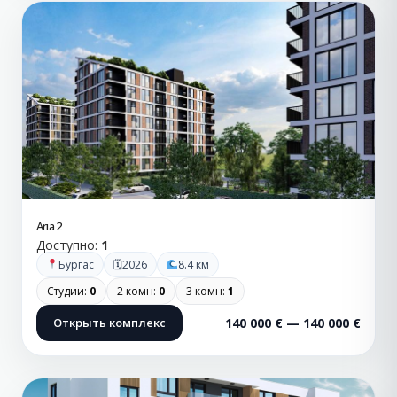
Aria 2
Доступно:
1
🗓
Бургас
2026
8.4 км
Студии:
0
2 комн:
0
3 комн:
1
Открыть комплекс
140 000 € — 140 000 €