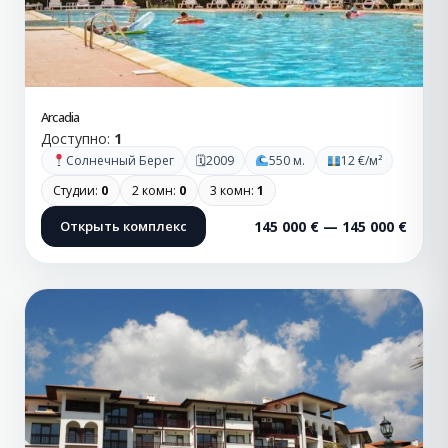
Arcadia
Доступно:
1
🗓
Солнечный Берег
2009
550 м.
12 €/м²
Студии:
0
2 комн:
0
3 комн:
1
Открыть комплекс
145 000 € — 145 000 €