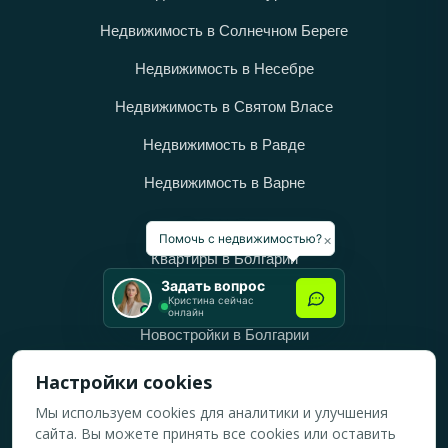
Недвижимость в Солнечном Береге
Недвижимость в Несебре
Недвижимость в Святом Власе
Недвижимость в Равде
Недвижимость в Варне
Категории
×
Помочь с недвижимостью?
Квартиры в Болгарии
Задать вопрос
Дома в Болгарии
Кристина сейчас
онлайн
Новостройки в Болгарии
Вторичное жильё в Болгарии
Настройки cookies
Мы используем cookies для аналитики и улучшения
Рабочее время
сайта. Вы можете принять все cookies или оставить