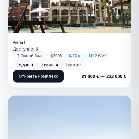
Arena 1
Доступно:
6
🗓
Святой Влас
2008
20 м.
12 €/м²
Студии:
1
2 комн:
4
3 комн:
1
Открыть комплекс
81 000 € — 222 000 €