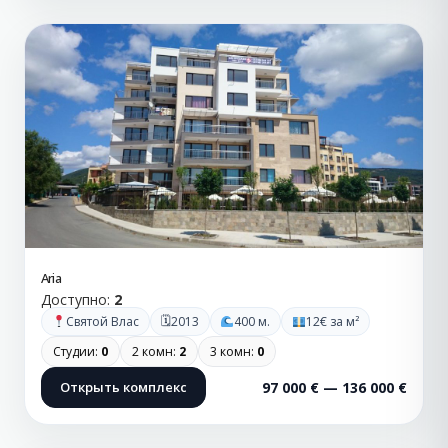
Aria
Доступно:
2
🗓
Святой Влас
2013
400 м.
12€ за м²
Студии:
0
2 комн:
2
3 комн:
0
Открыть комплекс
97 000 € — 136 000 €