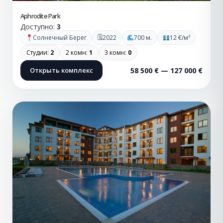
Aphrodite Park
Доступно:
3
🗓
Солнечный Берег
2022
700 м.
12 €/м²
Студии:
2
2 комн:
1
3 комн:
0
Открыть комплекс
58 500 € — 127 000 €