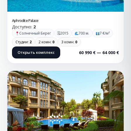
Aphrodite Palace
Доступно:
2
🗓
Солнечный Берег
2015
700 м.
7 €/м²
Студии:
2
2 комн:
0
3 комн:
0
Открыть комплекс
60 990 € — 64 000 €