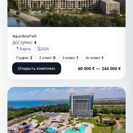
Aqua Vista Park
Доступно:
4
🗓
Варна
2026
Студии:
2
2 комн:
0
3 комн:
1
4+ комн:
1
Открыть комплекс
68 000 € — 244 000 €