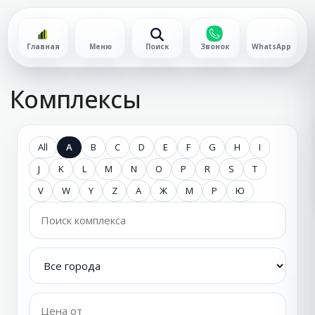
Главная
Меню
Поиск
Звонок
WhatsApp
Комплексы
All
A
B
C
D
E
F
G
H
I
J
K
L
M
N
O
P
R
S
T
V
W
Y
Z
А
Ж
М
Р
Ю