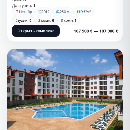
Доступно:
1
🗓
Несебр
2012
250 м.
9 €/м²
Студии:
0
2 комн:
0
3 комн:
1
Открыть комплекс
107 900 € — 107 900 €