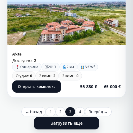
Arkite
Доступно:
2
🗓
Кошарица
2013
2 км
8 €/м²
Студии:
0
2 комн:
2
3 комн:
0
Открыть комплекс
55 880 € — 65 000 €
← Назад
1
2
3
4
Вперёд →
Загрузить ещё