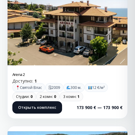
Arena 2
Доступно:
1
🗓
Святой Влас
2009
300 м.
12 €/м²
Студии:
0
2 комн:
0
3 комн:
1
Открыть комплекс
173 900 € — 173 900 €