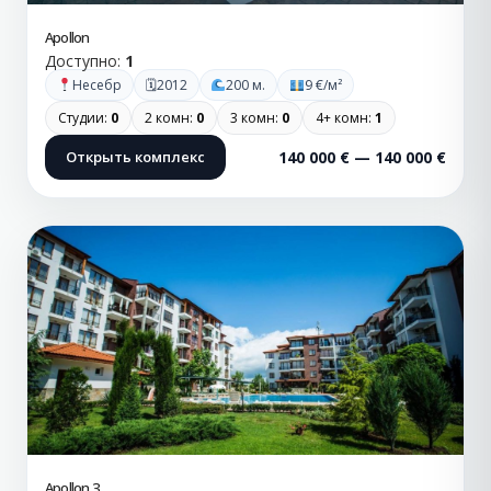
Apollon
Доступно:
1
🗓
Несебр
2012
200 м.
9 €/м²
Студии:
0
2 комн:
0
3 комн:
0
4+ комн:
1
Открыть комплекс
140 000 € — 140 000 €
Apollon 3