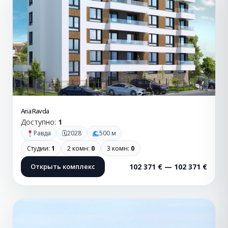
Aria Ravda
Доступно:
1
🗓
Равда
2028
500 м
Студии:
1
2 комн:
0
3 комн:
0
Открыть комплекс
102 371 € — 102 371 €