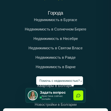
Города
Недвижимость в Бургасе
Недвижимость в Солнечном Береге
Недвижимость в Несебре
Недвижимость в Святом Власе
Недвижимость в Равде
Недвижимость в Варне
Категории
×
Помочь с недвижимостью?
Квартиры в Болгарии
Задать вопрос
Дома в Болгарии
Кристина сейчас
онлайн
Новостройки в Болгарии