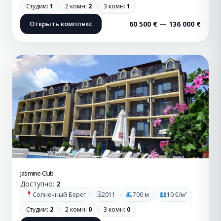
Студии:
1
2 комн:
2
3 комн:
1
Открыть комплекс
60 500 € — 136 000 €
Jasmine Club
Доступно:
2
🗓
Солнечный Берег
2011
700 м
10 €/м²
Студии:
2
2 комн:
0
3 комн:
0