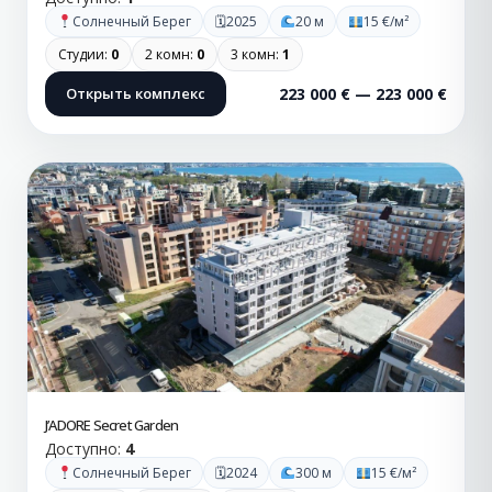
🗓
Солнечный Берег
2025
20 м
15 €/м²
Студии:
0
2 комн:
0
3 комн:
1
Открыть комплекс
223 000 € — 223 000 €
J’ADORE Secret Garden
Доступно:
4
🗓
Солнечный Берег
2024
300 м
15 €/м²