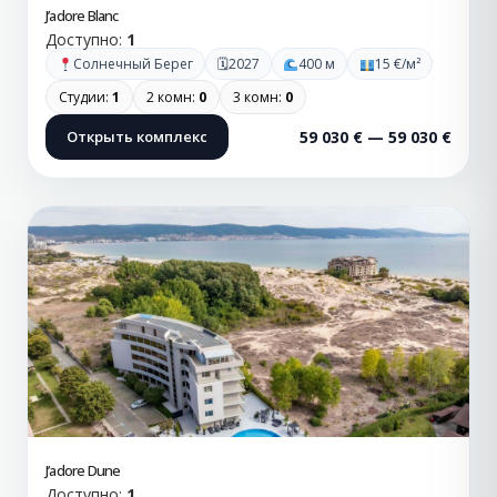
J’adore Blanc
Доступно:
1
🗓
Солнечный Берег
2027
400 м
15 €/м²
Студии:
1
2 комн:
0
3 комн:
0
Открыть комплекс
59 030 € — 59 030 €
J’adore Dune
Доступно:
1