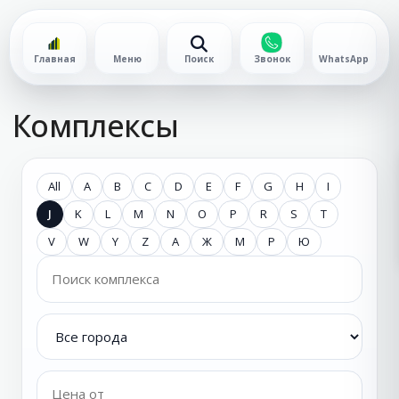
Главная
Меню
Поиск
Звонок
WhatsApp
Комплексы
All
A
B
C
D
E
F
G
H
I
J
K
L
M
N
O
P
R
S
T
V
W
Y
Z
А
Ж
М
Р
Ю