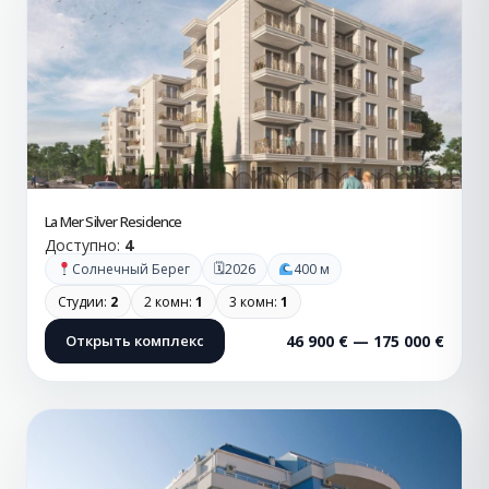
La Mer Silver Residence
Доступно:
4
🗓
Солнечный Берег
2026
400 м
Студии:
2
2 комн:
1
3 комн:
1
Открыть комплекс
46 900 € — 175 000 €