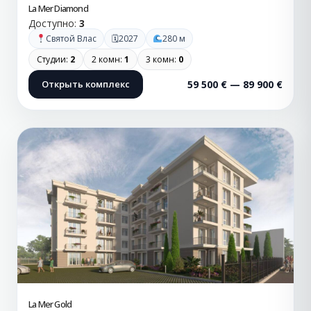
La Mer Diamond
Доступно:
3
🗓
Святой Влас
2027
280 м
Студии:
2
2 комн:
1
3 комн:
0
Открыть комплекс
59 500 € — 89 900 €
La Mer Gold