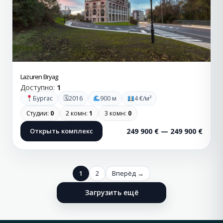
Lazuren Bryag
Доступно:
1
🗓
Бургас
2016
900 м
4 €/м²
Студии:
0
2 комн:
1
3 комн:
0
Открыть комплекс
249 900 € — 249 900 €
1
2
Вперёд →
Загрузить ещё