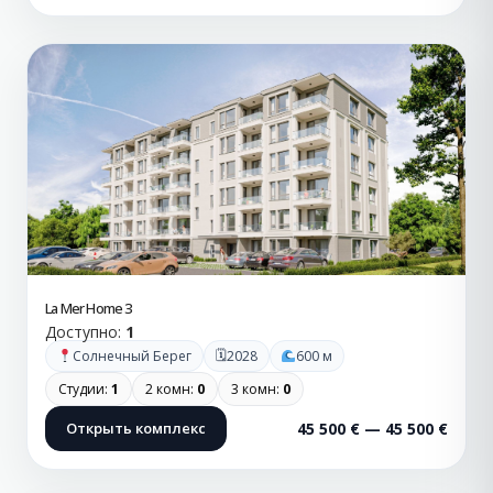
La Mer Home 3
Доступно:
1
🗓
Солнечный Берег
2028
600 м
Студии:
1
2 комн:
0
3 комн:
0
Открыть комплекс
45 500 € — 45 500 €