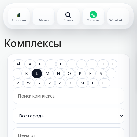
Главная
Меню
Поиск
Звонок
WhatsApp
Комплексы
All
A
B
C
D
E
F
G
H
I
J
K
L
M
N
O
P
R
S
T
V
W
Y
Z
А
Ж
М
Р
Ю