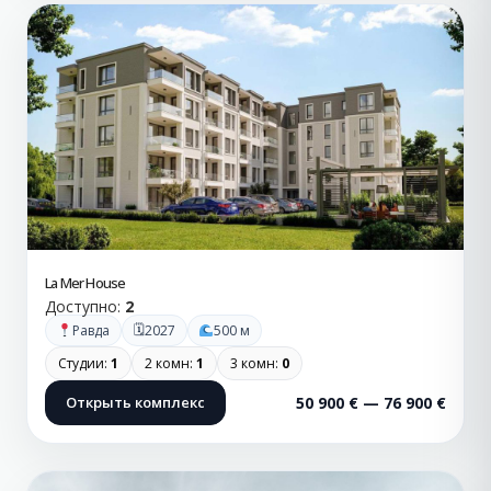
La Mer House
Доступно:
2
🗓
Равда
2027
500 м
Студии:
1
2 комн:
1
3 комн:
0
Открыть комплекс
50 900 € — 76 900 €