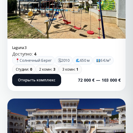
Laguna 3
Доступно:
4
🗓
Солнечный Берег
2010
650 м
6 €/м²
Студии:
0
2 комн:
3
3 комн:
1
Открыть комплекс
72 000 € — 103 000 €