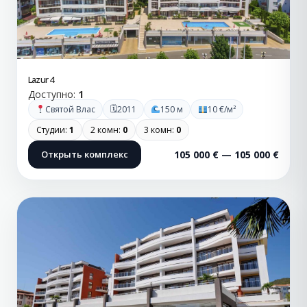
Lazur 4
Доступно:
1
🗓
Святой Влас
2011
150 м
10 €/м²
Студии:
1
2 комн:
0
3 комн:
0
Открыть комплекс
105 000 € — 105 000 €