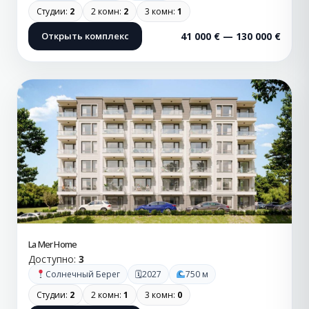
Студии:
2
2 комн:
2
3 комн:
1
Открыть комплекс
41 000 € — 130 000 €
La Mer Home
Доступно:
3
🗓
Солнечный Берег
2027
750 м
Студии:
2
2 комн:
1
3 комн:
0