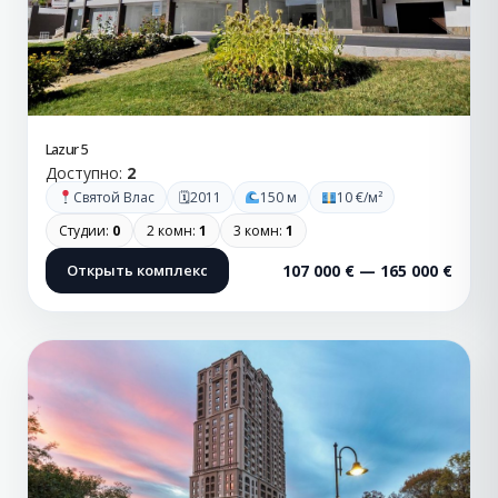
Lazur 5
Доступно:
2
🗓
Святой Влас
2011
150 м
10 €/м²
Студии:
0
2 комн:
1
3 комн:
1
Открыть комплекс
107 000 € — 165 000 €