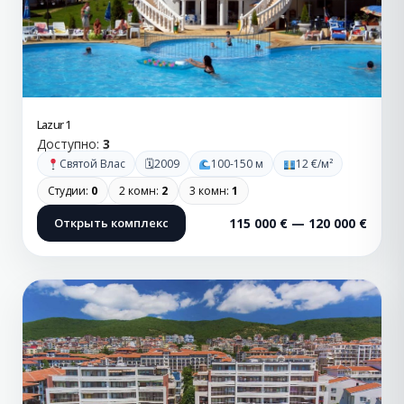
Lazur 1
Доступно:
3
🗓
Святой Влас
2009
100-150 м
12 €/м²
Студии:
0
2 комн:
2
3 комн:
1
Открыть комплекс
115 000 € — 120 000 €