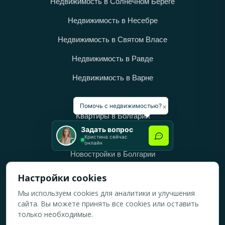
Недвижимость в Солнечном Береге
Недвижимость в Несебре
Недвижимость в Святом Власе
Недвижимость в Равде
Недвижимость в Варне
Категории
×
Помочь с недвижимостью?
Квартиры в Болгарии
Задать вопрос
Дома в Болгарии
Кристина сейчас
онлайн
Новостройки в Болгарии
Вторичное жильё в Болгарии
Настройки cookies
Мы используем cookies для аналитики и улучшения
Рабочее время
сайта. Вы можете принять все cookies или оставить
ПН-ПТ: 10:00 — 18:00
только необходимые.
СБ: 10:00 — 14:00