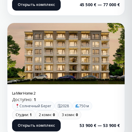
Открыть комплекс
45 500 € — 77 000 €
La Mer Home 2
Доступно:
1
🗓
Солнечный Берег
2028
750 м
Студии:
1
2 комн:
0
3 комн:
0
Открыть комплекс
53 900 € — 53 900 €