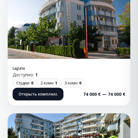
Laguna
Доступно:
1
Студии:
0
2 комн:
1
3 комн:
0
Открыть комплекс
74 000 € — 74 000 €