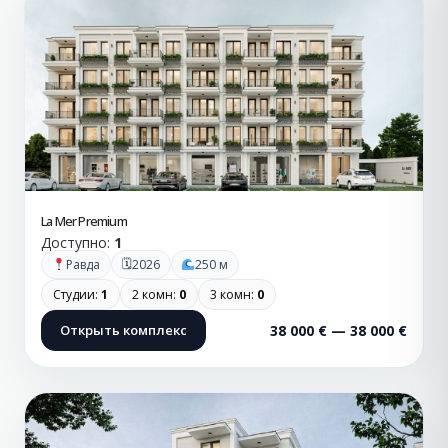
La Mer Premium
Доступно:
1
🗓
Равда
2026
250 м
Студии:
1
2 комн:
0
3 комн:
0
Открыть комплекс
38 000 € — 38 000 €