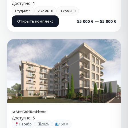
Доступно:
1
Студии:
1
2 комн:
0
3 комн:
0
Открыть комплекс
55 000 € — 55 000 €
La Mer Gold Residence
Доступно:
5
🗓
Несебр
2026
150 м