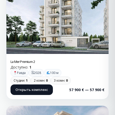
La Mer Premium 2
Доступно:
1
🗓
Равда
2028
100 м
Студии:
1
2 комн:
0
3 комн:
0
Открыть комплекс
57 900 € — 57 900 €