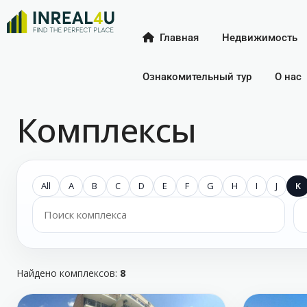
Главная
Недвижимость
Ознакомительный тур
О нас
Комплексы
All
A
B
C
D
E
F
G
H
I
J
K
Найдено комплексов:
8