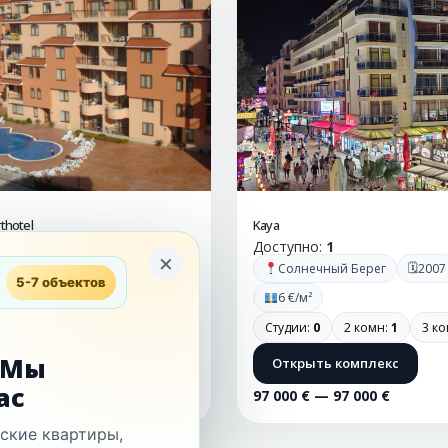
thotel
Kaya
4
Доступно:
1
×
🗓
🗓
ый Берег
2008
Солнечный Берег
2007
5-7 объектов
9 €/м²
6 €/м²
2 комн:
2
3 комн:
1
Студии:
0
2 комн:
1
3 к
. Мы
 комплекс
Открыть комплекс
ас
 105 000 €
97 000 € — 97 000 €
рские квартиры,