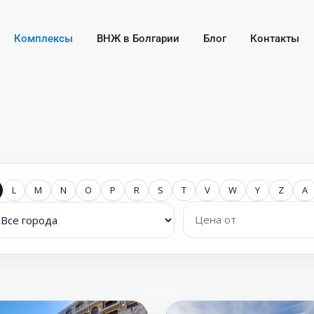
Комплексы
ВНЖ в Болгарии
Блог
Контакты
L
M
N
O
P
R
S
T
V
W
Y
Z
А