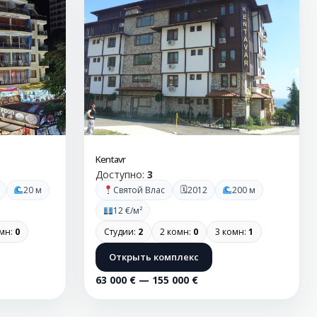
Kentavr
Доступно:
3
🗓
20 м
Святой Влас
2012
200 м
12 €/м²
омн:
0
Студии:
2
2 комн:
0
3 комн:
1
Открыть комплекс
63 000 € — 155 000 €