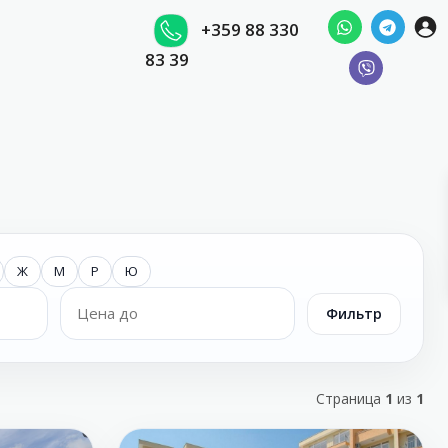
+359 88 330
83 39
Ж
М
Р
Ю
Фильтр
Страница
1
из
1