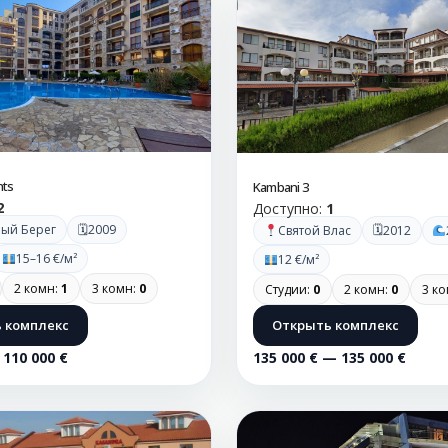
nts
Kambani 3
2
Доступно:
1
🗓
ый Берег
2009
🗓
Святой Влас
2012
15–16 €/м²
12 €/м²
2 комн:
1
3 комн:
0
Студии:
0
2 комн:
0
3 к
 комплекс
Открыть комплекс
 110 000 €
135 000 € — 135 000 €