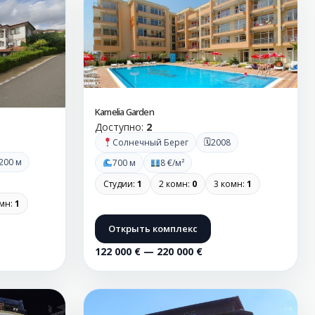
Kamelia Garden
Доступно:
2
🗓
Солнечный Берег
2008
200 м
700 м
8 €/м²
Студии:
1
2 комн:
0
3 комн:
1
омн:
1
Открыть комплекс
122 000 € — 220 000 €