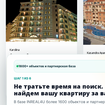
Karolina
Kasandra Apar
Доступно:
3
Доступно:
🗓
Солнечный Берег
2007
Солнечн
1600+ объектов и партнерская база
150 м.
10 €/м²
600 м
Студии:
0
2 комн:
3
3 комн:
0
Студии:
1
ШАГ 1 ИЗ 6
Не тратьте время на поиск
Открыть комплекс
Открыть
найдем вашу квартиру за в
82 000 € — 90 999 €
46 500 € —
В базе INREAL4U более 1600 объектов и партне