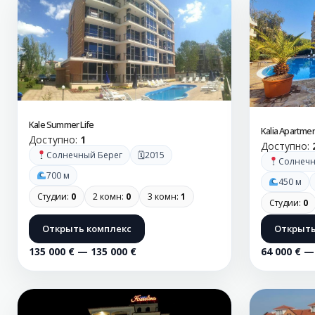
Kale Summer Life
Kalia Apartme
Доступно:
1
Доступно:
🗓
Солнечный Берег
2015
Солнечн
700 м
450 м
Студии:
0
2 комн:
0
3 комн:
1
Студии:
0
Открыть комплекс
Открыть
135 000 € — 135 000 €
64 000 € —