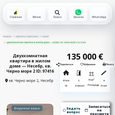
Главная
Меню
Поиск
Звонок
WhatsApp
ГЛАВНАЯ
КВАРТИРЫ В БОЛГАРИИ
НЕСЕБР
ДВУХКОМНАТНАЯ КВАРТИРА В ЖИЛОМ ДОМЕ — НЕСЕБР, КВ. ЧЕРНО МОРЕ 2 ID: 97416
135 000 €
Двухкомнатная
квартира в жилом
доме — Несебр, кв.
Поделиться
Избранное
Печать
Черно море 2 ID: 97416
2
кв. Черно море 2,
Несебр
70 м
97416
2
4
Площадь
ID
Комнат
Этаж
Записаться
Задать
Вторичное жилье
на
вопрос
просмотр