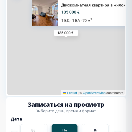
Двухкомнатная квартира в жилом
135 000 €
2
1 БД
1 БА
70 м
·
·
135 000 €
Leaflet
|
©
OpenStreetMap
contributors
Записаться на просмотр
Выберите день, время и формат.
Дата
Вт
Вс
Пн
Вт
Ср