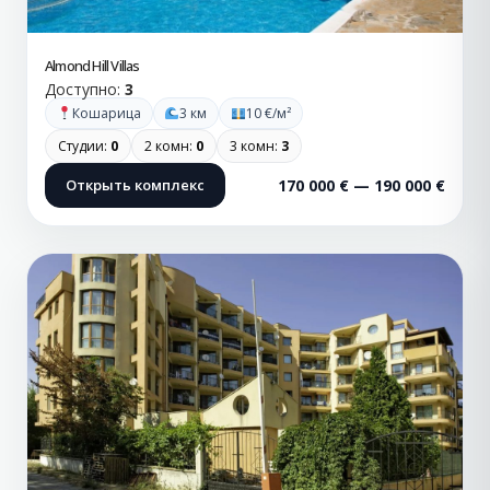
Almond Hill Villas
Доступно:
3
Кошарица
3 км
10 €/м²
Студии:
0
2 комн:
0
3 комн:
3
Открыть комплекс
170 000 € — 190 000 €