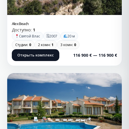
Alex Beach
Доступно:
1
🗓
Святой Влас
2007
20 м
Студии:
0
2 комн:
1
3 комн:
0
Открыть комплекс
116 900 € — 116 900 €