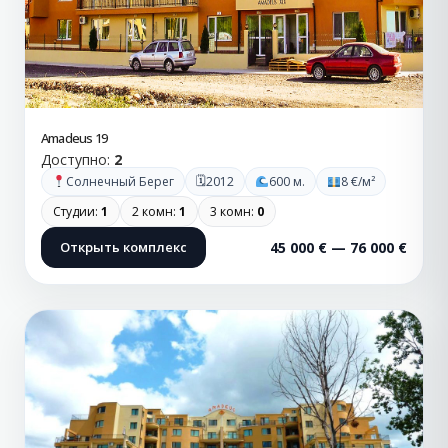
Amadeus 19
Доступно:
2
🗓
Солнечный Берег
2012
600 м.
8 €/м²
Студии:
1
2 комн:
1
3 комн:
0
Открыть комплекс
45 000 € — 76 000 €