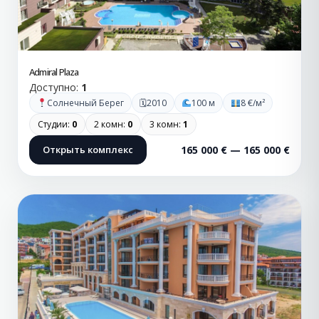
Admiral Plaza
Доступно:
1
🗓
Солнечный Берег
2010
100 м
8 €/м²
Студии:
0
2 комн:
0
3 комн:
1
Открыть комплекс
165 000 € — 165 000 €