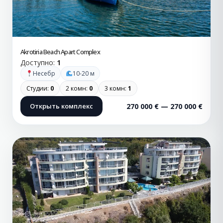
Akrotiria Beach Apart Complex
Доступно:
1
Несебр
10-20 м
Студии:
0
2 комн:
0
3 комн:
1
Открыть комплекс
270 000 € — 270 000 €