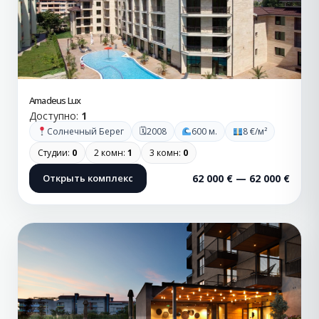
Amadeus Lux
Доступно:
1
🗓
Солнечный Берег
2008
600 м.
8 €/м²
Студии:
0
2 комн:
1
3 комн:
0
Открыть комплекс
62 000 € — 62 000 €