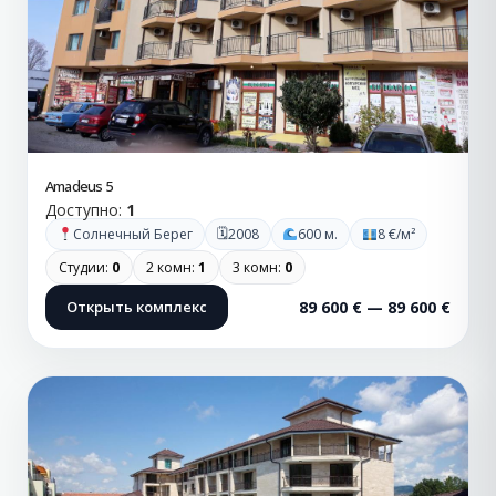
Amadeus 5
Доступно:
1
🗓
Солнечный Берег
2008
600 м.
8 €/м²
Студии:
0
2 комн:
1
3 комн:
0
Открыть комплекс
89 600 € — 89 600 €