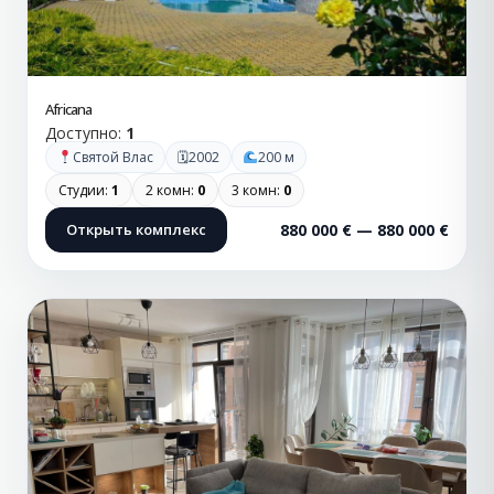
Africana
Доступно:
1
🗓
Святой Влас
2002
200 м
Студии:
1
2 комн:
0
3 комн:
0
Открыть комплекс
880 000 € — 880 000 €