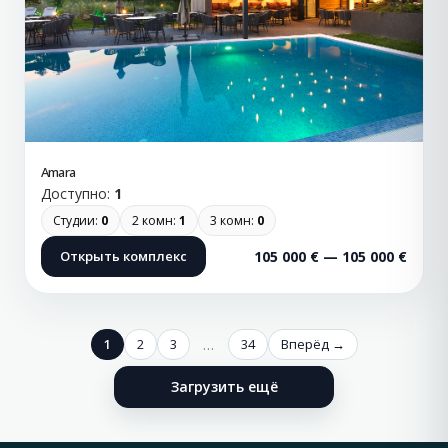
Amara
Доступно:
1
Студии:
0
2 комн:
1
3 комн:
0
Открыть комплекс
105 000 € — 105 000 €
1
2
3
…
34
Вперёд →
Загрузить ещё