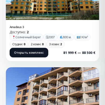
Amadeus 3
Доступно:
2
🗓
Солнечный Берег
2007
800 м.
3 €/м²
Студии:
0
2 комн:
0
3 комн:
2
Открыть комплекс
81 999 € — 88 500 €