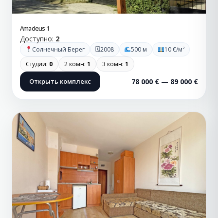
Amadeus 1
Доступно:
2
🗓
Солнечный Берег
2008
500 м
10 €/м²
Студии:
0
2 комн:
1
3 комн:
1
Открыть комплекс
78 000 € — 89 000 €