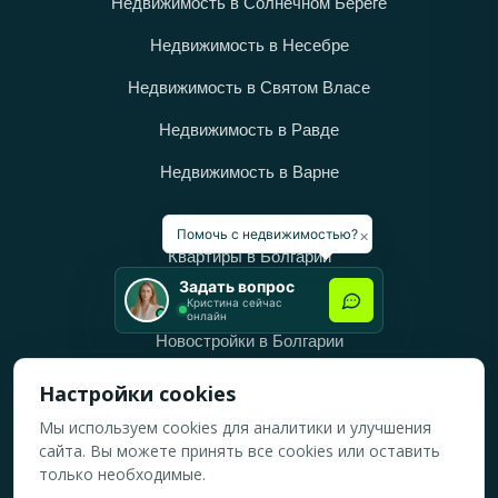
Недвижимость в Солнечном Береге
Недвижимость в Несебре
Недвижимость в Святом Власе
Недвижимость в Равде
Недвижимость в Варне
Категории
×
Помочь с недвижимостью?
Квартиры в Болгарии
Задать вопрос
Дома в Болгарии
Кристина сейчас
онлайн
Новостройки в Болгарии
Вторичное жильё в Болгарии
Настройки cookies
Мы используем cookies для аналитики и улучшения
Рабочее время
сайта. Вы можете принять все cookies или оставить
ПН-ПТ: 10:00 — 18:00
только необходимые.
СБ: 10:00 — 14:00