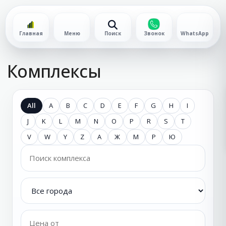
Главная
Меню
Поиск
Звонок
WhatsApp
Комплексы
All
A
B
C
D
E
F
G
H
I
J
K
L
M
N
O
P
R
S
T
V
W
Y
Z
А
Ж
М
Р
Ю