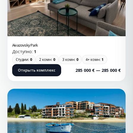
Aivazovsky Park
Доступно:
1
Студии:
0
2 комн:
0
3 комн:
0
4+ комн:
1
Открыть комплекс
285 000 € — 285 000 €