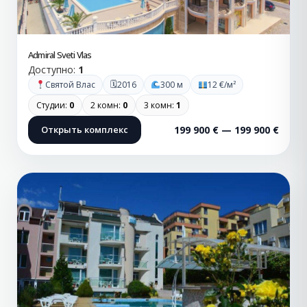
Admiral Sveti Vlas
Доступно:
1
🗓
Святой Влас
2016
300 м
12 €/м²
Студии:
0
2 комн:
0
3 комн:
1
Открыть комплекс
199 900 € — 199 900 €