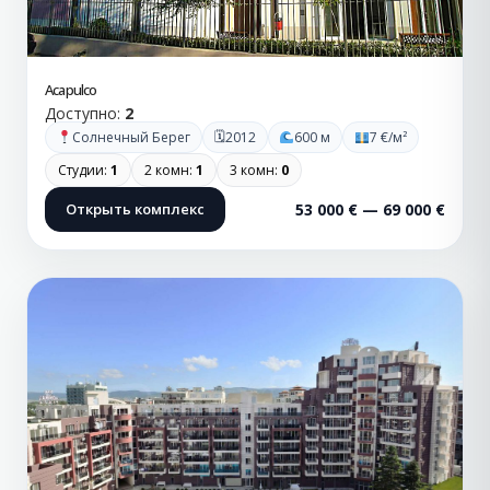
Acapulco
Доступно:
2
🗓
Солнечный Берег
2012
600 м
7 €/м²
Студии:
1
2 комн:
1
3 комн:
0
Открыть комплекс
53 000 € — 69 000 €