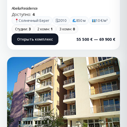
Abelia Residence
Доступно:
4
🗓
Солнечный Берег
2010
850 м
10 €/м²
Студии:
3
2 комн:
1
3 комн:
0
Открыть комплекс
55 500 € — 69 900 €